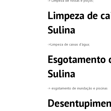
-> Limpeza de fossas e poços;
Limpeza de ca
Sulina
->Limpeza de caixas d’água;
Esgotamento d
Sulina
-> esgotamento de inundação e piscinas
Desentupiment