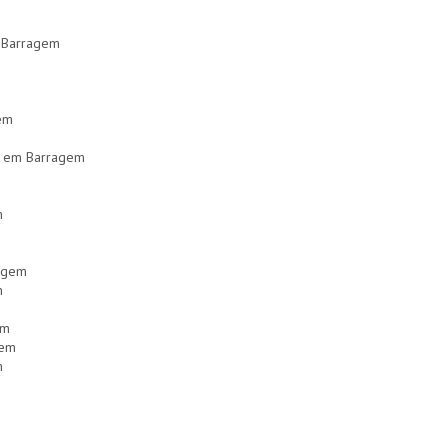
m Barragem
em
V em Barragem
m
ragem
m
em
gem
m