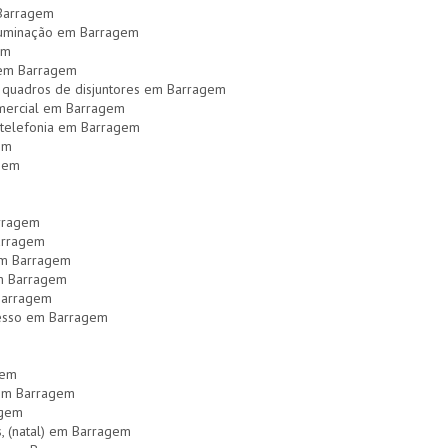
 Barragem
luminação em Barragem
em
l em Barragem
 quadros de disjuntores em Barragem
comercial em Barragem
 telefonia em Barragem
em
agem
arragem
Barragem
 em Barragem
em Barragem
 Barragem
gesso em Barragem
gem
) em Barragem
agem
s, (natal) em Barragem