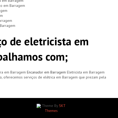
ça em Barragem
dio em Barragem
ragem
em
Barragem
m Barragem
o de eletricista em
abalhamos com;
ora em Barragem
Encanador em Barragem
Eletricista em Barragem
, oferecemos serviços de elétrica em Barragem que prezam pela
Theme By
SKT
Themes