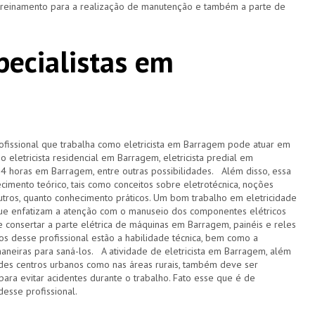
 treinamento para a realização de manutenção e também a parte de
specialistas em
rofissional que trabalha como eletricista em Barragem pode atuar em
 eletricista residencial em Barragem, eletricista predial em
ta 24 horas em Barragem, entre outras possibilidades. Além disso, essa
imento teórico, tais como conceitos sobre eletrotécnica, noções
utros, quanto conhecimento práticos. Um bom trabalho em eletricidade
e enfatizam a atenção com o manuseio dos componentes elétricos
 consertar a parte elétrica de máquinas em Barragem, painéis e reles
tos desse profissional estão a habilidade técnica, bem como a
aneiras para saná-los. A atividade de eletricista em Barragem, além
ndes centros urbanos como nas áreas rurais, também deve ser
ra evitar acidentes durante o trabalho. Fato esse que é de
desse profissional.