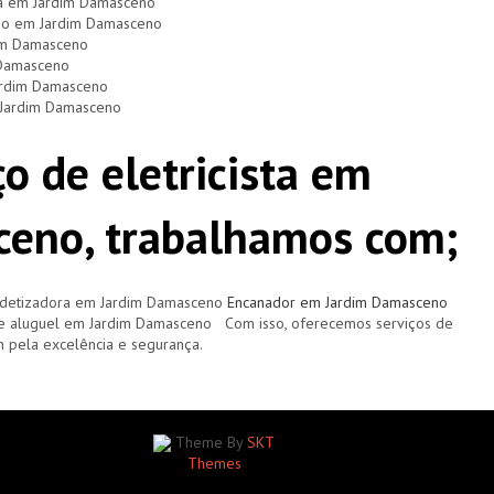
ça em Jardim Damasceno
dio em Jardim Damasceno
dim Damasceno
 Damasceno
Jardim Damasceno
m Jardim Damasceno
o de eletricista em
ceno, trabalhamos com;
detizadora em Jardim Damasceno
Encanador em Jardim Damasceno
de aluguel em Jardim Damasceno Com isso, oferecemos serviços de
 pela excelência e segurança.
Theme By
SKT
Themes