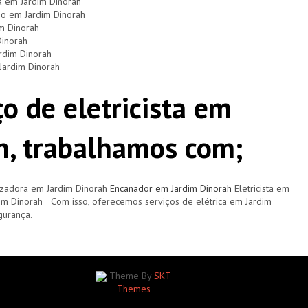
a em Jardim Dinorah
io em Jardim Dinorah
im Dinorah
Dinorah
ardim Dinorah
 Jardim Dinorah
o de eletricista em
h, trabalhamos com;
zadora em Jardim Dinorah
Encanador em Jardim Dinorah
Eletricista em
im Dinorah Com isso, oferecemos serviços de elétrica em Jardim
gurança.
Theme By
SKT
Themes