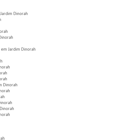
 Jardim Dinorah
h
norah
Dinorah
 em Jardim Dinorah
ah
norah
orah
orah
m Dinorah
inorah
rah
Dinorah
 Dinorah
norah
rah