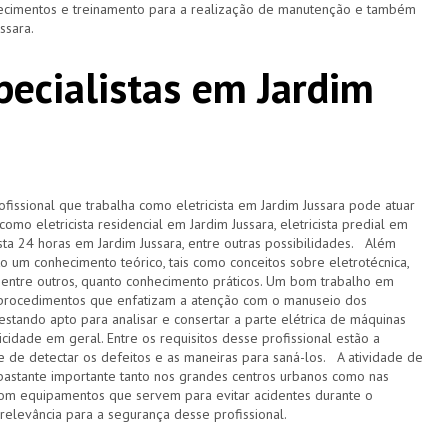
nhecimentos e treinamento para a realização de manutenção e também
ussara.
specialistas em Jardim
ofissional que trabalha como eletricista em Jardim Jussara pode atuar
omo eletricista residencial em Jardim Jussara, eletricista predial em
ricista 24 horas em Jardim Jussara, entre outras possibilidades. Além
to um conhecimento teórico, tais como conceitos sobre eletrotécnica,
entre outros, quanto conhecimento práticos. Um bom trabalho em
m procedimentos que enfatizam a atenção com o manuseio dos
estando apto para analisar e consertar a parte elétrica de máquinas
icidade em geral. Entre os requisitos desse profissional estão a
 de detectar os defeitos e as maneiras para saná-los. A atividade de
r bastante importante tanto nos grandes centros urbanos como nas
com equipamentos que servem para evitar acidentes durante o
 relevância para a segurança desse profissional.