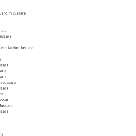
Jardim Jussara
sara
Jussara
em Jardim Jussara
a
ssara
sara
sara
m Jussara
ssara
ra
ussara
 Jussara
ssara
ra