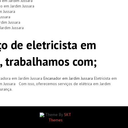
a em Jardim Jussara
io em Jardim Jussara
m Jussara
ussara
rdim Jussara
Jardim Jussara
o de eletricista em
a, trabalhamos com;
zadora em Jardim Jussara
Encanador em Jardim Jussara
Eletricista em
im Jussara Com isso, oferecemos serviços de elétrica em Jardim
urança.
Theme By
SKT
Themes