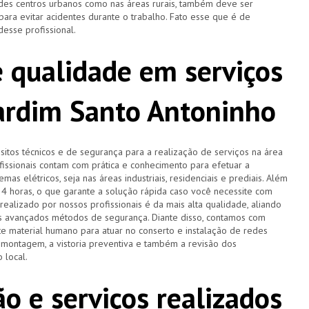
ndes centros urbanos como nas áreas rurais, também deve ser
ra evitar acidentes durante o trabalho. Fato esse que é de
desse profissional.
 qualidade em serviços
Jardim Santo Antoninho
tos técnicos e de segurança para a realização de serviços na área
ofissionais contam com prática e conhecimento para efetuar a
as elétricos, seja nas áreas industriais, residenciais e prediais. Além
 24 horas, o que garante a solução rápida caso você necessite com
ealizado por nossos profissionais é da mais alta qualidade, aliando
is avançados métodos de segurança. Diante disso, contamos com
 material humano para atuar no conserto e instalação de redes
a montagem, a vistoria preventiva e também a revisão dos
 local.
o e serviços realizados