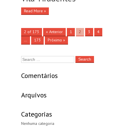
Read More »
2 of 173
« Anterior
1
2
3
4
…
173
Próximo »
Search
for:
Comentários
Arquivos
Categorias
Nenhuma categoria