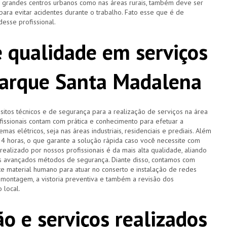
s grandes centros urbanos como nas áreas rurais, também deve ser
ra evitar acidentes durante o trabalho. Fato esse que é de
desse profissional.
 qualidade em serviços
Parque Santa Madalena
tos técnicos e de segurança para a realização de serviços na área
ofissionais contam com prática e conhecimento para efetuar a
as elétricos, seja nas áreas industriais, residenciais e prediais. Além
 24 horas, o que garante a solução rápida caso você necessite com
ealizado por nossos profissionais é da mais alta qualidade, aliando
is avançados métodos de segurança. Diante disso, contamos com
 material humano para atuar no conserto e instalação de redes
a montagem, a vistoria preventiva e também a revisão dos
 local.
o e serviços realizados