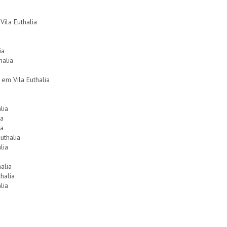
ila Euthalia
ia
halia
em Vila Euthalia
lia
ia
ia
uthalia
lia
alia
thalia
lia