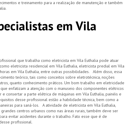
nhecimentos e treinamento para a realização de manutenção e também
alia.
specialistas em Vila
ofissional que trabalha como eletricista em Vila Euthalia pode atuar
mo eletricista residencial em Vila Euthalia, eletricista predial em Vila
 24 horas em Vila Euthalia, entre outras possibilidades. Além disso, essa
imento teórico, tais como conceitos sobre eletrotécnica, noções
utros, quanto conhecimento práticos. Um bom trabalho em eletricidade
s que enfatizam a atenção com o manuseio dos componentes elétricos
r e consertar a parte elétrica de máquinas em Vila Euthalia, painéis e
equisitos desse profissional estão a habilidade técnica, bem como a
neiras para saná-los. A atividade de eletricista em Vila Euthalia,
s grandes centros urbanos como nas áreas rurais, também deve ser
ra evitar acidentes durante o trabalho. Fato esse que é de
desse profissional.