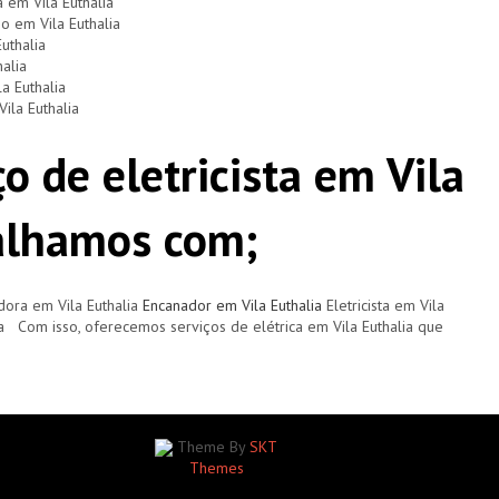
 em Vila Euthalia
o em Vila Euthalia
uthalia
alia
a Euthalia
ila Euthalia
o de eletricista em Vila
balhamos com;
ora em Vila Euthalia
Encanador em Vila Euthalia
Eletricista em Vila
ia Com isso, oferecemos serviços de elétrica em Vila Euthalia que
Theme By
SKT
Themes