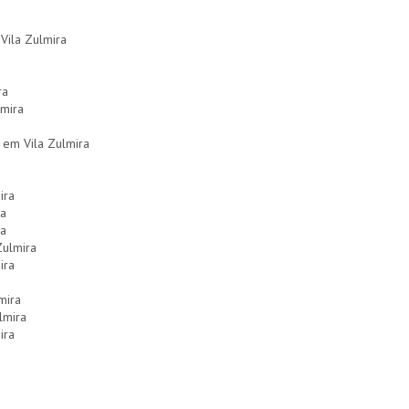
Vila Zulmira
ra
lmira
em Vila Zulmira
ira
ra
ra
Zulmira
ira
mira
lmira
ira