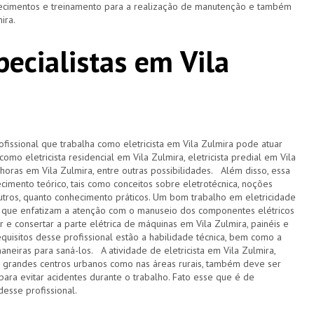
nhecimentos e treinamento para a realização de manutenção e também
mira.
specialistas em Vila
ofissional que trabalha como eletricista em Vila Zulmira pode atuar
mo eletricista residencial em Vila Zulmira, eletricista predial em Vila
 24 horas em Vila Zulmira, entre outras possibilidades. Além disso, essa
imento teórico, tais como conceitos sobre eletrotécnica, noções
utros, quanto conhecimento práticos. Um bom trabalho em eletricidade
 que enfatizam a atenção com o manuseio dos componentes elétricos
r e consertar a parte elétrica de máquinas em Vila Zulmira, painéis e
equisitos desse profissional estão a habilidade técnica, bem como a
neiras para saná-los. A atividade de eletricista em Vila Zulmira,
s grandes centros urbanos como nas áreas rurais, também deve ser
ra evitar acidentes durante o trabalho. Fato esse que é de
desse profissional.