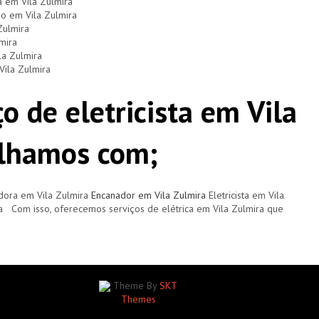
a em Vila Zulmira
io em Vila Zulmira
Zulmira
mira
la Zulmira
Vila Zulmira
o de eletricista em Vila
alhamos com;
dora em Vila Zulmira
Encanador em Vila Zulmira
Eletricista em Vila
a Com isso, oferecemos serviços de elétrica em Vila Zulmira que
Theme By
SKT
Themes