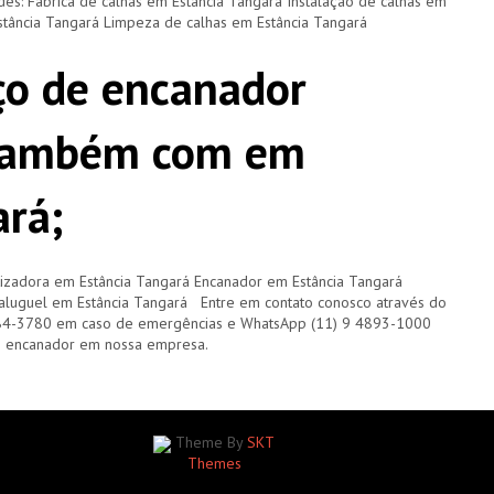
ades: Fábrica de calhas em Estância Tangará Instalação de calhas em
stância Tangará Limpeza de calhas em Estância Tangará
ço de encanador
também com em
ará;
izadora em Estância Tangará Encanador em Estância Tangará
luguel em Estância Tangará Entre em contato conosco através do
84-3780 em caso de emergências e WhatsApp (11) 9 4893-1000
m encanador em nossa empresa.
Theme By
SKT
Themes