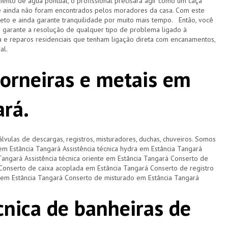
ento de água pontual, o profissional precisará agir como um caça
e ainda não foram encontrados pelos moradores da casa. Com este
pleto e ainda garante tranquilidade por muito mais tempo. Então, você
e garante a resolução de qualquer tipo de problema ligado à
 e reparos residenciais que tenham ligação direta com encanamentos,
ral.
torneiras e metais em
ará.
lvulas de descargas, registros, misturadores, duchas, chuveiros. Somos
 em Estância Tangará Assistência técnica hydra em Estância Tangará
 Tangará Assistência técnica oriente em Estância Tangará Conserto de
Conserto de caixa acoplada em Estância Tangará Conserto de registro
 em Estância Tangará Conserto de misturado em Estância Tangará
cnica de banheiras de