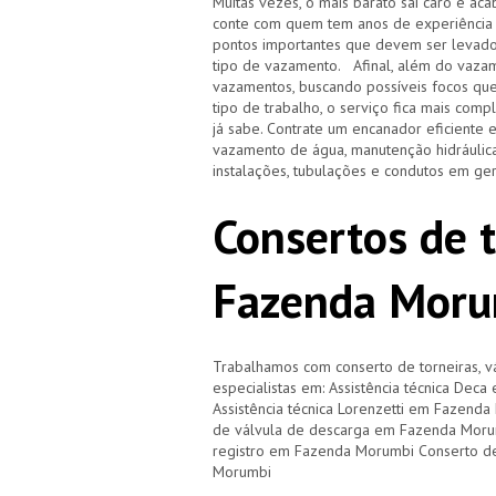
Muitas vezes, o mais barato sai caro e 
conte com quem tem anos de experiência
pontos importantes que devem ser levado
tipo de vazamento. Afinal, além do vazam
vazamentos, buscando possíveis focos qu
tipo de trabalho, o serviço fica mais com
já sabe. Contrate um encanador eficiente 
vazamento de água, manutenção hidráulica
instalações, tubulações e condutos em ge
Consertos de 
Fazenda Moru
Trabalhamos com conserto de torneiras, vá
especialistas em: Assistência técnica De
Assistência técnica Lorenzetti em Fazend
de válvula de descarga em Fazenda Moru
registro em Fazenda Morumbi Conserto d
Morumbi