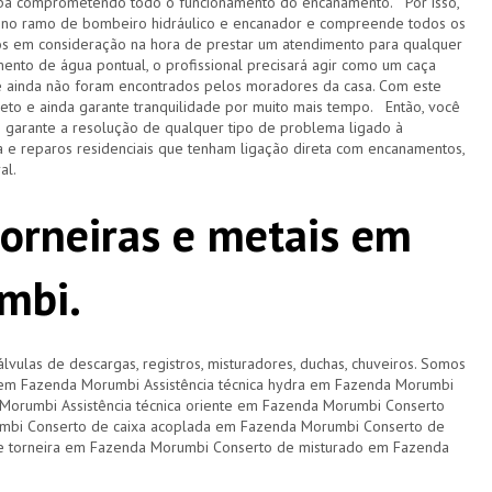
acaba comprometendo todo o funcionamento do encanamento. Por isso,
 no ramo de bombeiro hidráulico e encanador e compreende todos os
s em consideração na hora de prestar um atendimento para qualquer
ento de água pontual, o profissional precisará agir como um caça
e ainda não foram encontrados pelos moradores da casa. Com este
pleto e ainda garante tranquilidade por muito mais tempo. Então, você
e garante a resolução de qualquer tipo de problema ligado à
 e reparos residenciais que tenham ligação direta com encanamentos,
ral.
torneiras e metais em
mbi.
lvulas de descargas, registros, misturadores, duchas, chuveiros. Somos
ca em Fazenda Morumbi Assistência técnica hydra em Fazenda Morumbi
a Morumbi Assistência técnica oriente em Fazenda Morumbi Conserto
mbi Conserto de caixa acoplada em Fazenda Morumbi Conserto de
e torneira em Fazenda Morumbi Conserto de misturado em Fazenda