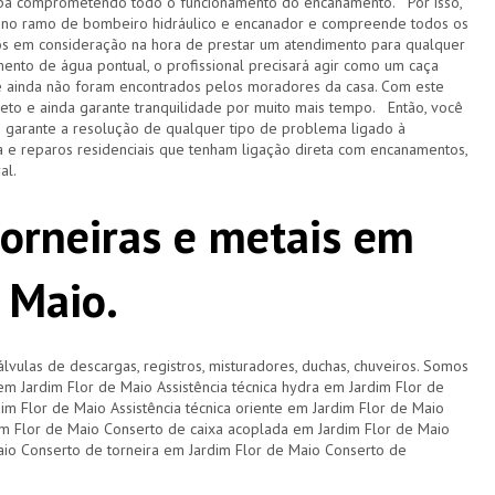
acaba comprometendo todo o funcionamento do encanamento. Por isso,
 no ramo de bombeiro hidráulico e encanador e compreende todos os
s em consideração na hora de prestar um atendimento para qualquer
ento de água pontual, o profissional precisará agir como um caça
e ainda não foram encontrados pelos moradores da casa. Com este
pleto e ainda garante tranquilidade por muito mais tempo. Então, você
e garante a resolução de qualquer tipo de problema ligado à
 e reparos residenciais que tenham ligação direta com encanamentos,
ral.
torneiras e metais em
 Maio.
lvulas de descargas, registros, misturadores, duchas, chuveiros. Somos
 em Jardim Flor de Maio Assistência técnica hydra em Jardim Flor de
dim Flor de Maio Assistência técnica oriente em Jardim Flor de Maio
m Flor de Maio Conserto de caixa acoplada em Jardim Flor de Maio
aio Conserto de torneira em Jardim Flor de Maio Conserto de