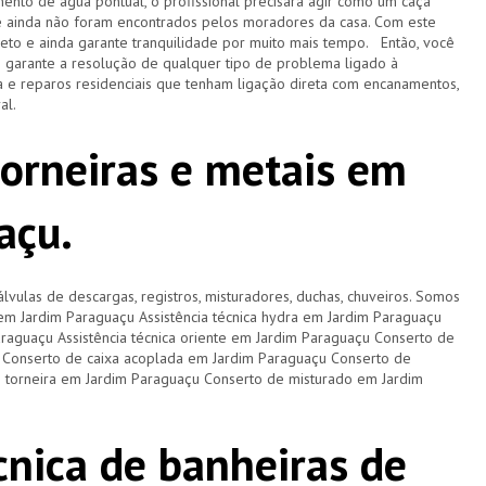
ento de água pontual, o profissional precisará agir como um caça
e ainda não foram encontrados pelos moradores da casa. Com este
pleto e ainda garante tranquilidade por muito mais tempo. Então, você
e garante a resolução de qualquer tipo de problema ligado à
 e reparos residenciais que tenham ligação direta com encanamentos,
ral.
torneiras e metais em
açu.
lvulas de descargas, registros, misturadores, duchas, chuveiros. Somos
a em Jardim Paraguaçu Assistência técnica hydra em Jardim Paraguaçu
Paraguaçu Assistência técnica oriente em Jardim Paraguaçu Conserto de
 Conserto de caixa acoplada em Jardim Paraguaçu Conserto de
 torneira em Jardim Paraguaçu Conserto de misturado em Jardim
cnica de banheiras de