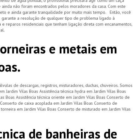
ento de água pontual, o profissional precisará agir como um caça
e ainda não foram encontrados pelos moradores da casa. Com este
pleto e ainda garante tranquilidade por muito mais tempo. Então, você
e garante a resolução de qualquer tipo de problema ligado à
 e reparos residenciais que tenham ligação direta com encanamentos,
ral.
torneiras e metais em
oas.
lvulas de descargas, registros, misturadores, duchas, chuveiros. Somos
 em Jardim Vilas Boas Assistência técnica hydra em Jardim Vilas Boas
ilas Boas Assistência técnica oriente em Jardim Vilas Boas Conserto de
 Conserto de caixa acoplada em Jardim Vilas Boas Conserto de
 torneira em Jardim Vilas Boas Conserto de misturado em Jardim Vilas
cnica de banheiras de