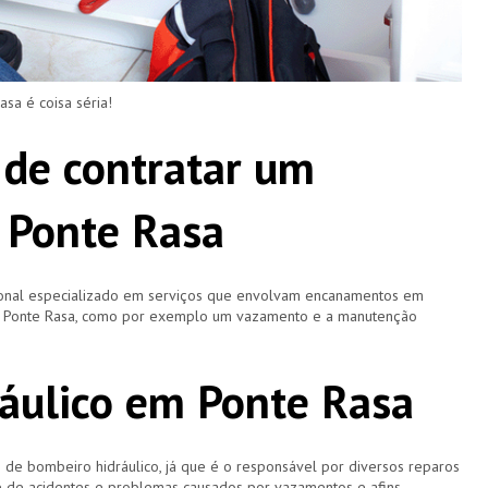
a é coisa séria!
 de contratar um
 Ponte Rasa
ional especializado em serviços que envolvam encanamentos em
em Ponte Rasa, como por exemplo um vazamento e a manutenção
áulico em Ponte Rasa
 bombeiro hidráulico, já que é o responsável por diversos reparos
e de acidentes e problemas causados por vazamentos e afins.