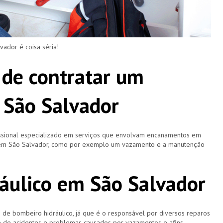
dor é coisa séria!
 de contratar um
 São Salvador
ssional especializado em serviços que envolvam encanamentos em
s em São Salvador, como por exemplo um vazamento e a manutenção
áulico em São Salvador
 bombeiro hidráulico, já que é o responsável por diversos reparos
e de acidentes e problemas causados por vazamentos e afins.