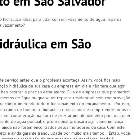
to em São Salvador
hidráulico ideal para lidar com um vazamento de água, reparos
ça vazamento?
dráulica em São
de serviço antes que o problema aconteça. Assim, você fica mais
ção hidráulica de sua casa ou empresa em dia e não terá que agir
sso ocorrer é preciso estar atento. Fuja de empresas que prometem
amentos de água ou quaisquer reparos residenciais sem comprovação.
acaba comprometendo todo o funcionamento do encanamento. Por isso,
 no ramo de bombeiro hidráulico e encanador e compreende todos os
s em consideração na hora de prestar um atendimento para qualquer
ento de água pontual, o profissional precisará agir como um caça
e ainda não foram encontrados pelos moradores da casa. Com este
pleto e ainda garante tranquilidade por muito mais tempo. Então, você