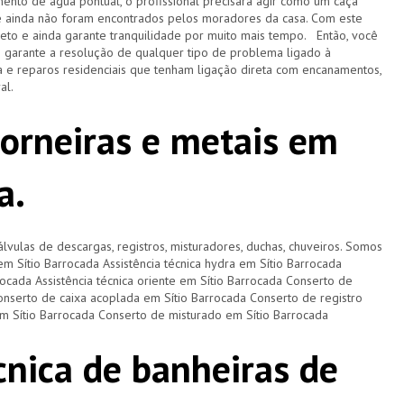
ento de água pontual, o profissional precisará agir como um caça
e ainda não foram encontrados pelos moradores da casa. Com este
pleto e ainda garante tranquilidade por muito mais tempo. Então, você
e garante a resolução de qualquer tipo de problema ligado à
 e reparos residenciais que tenham ligação direta com encanamentos,
ral.
torneiras e metais em
a.
lvulas de descargas, registros, misturadores, duchas, chuveiros. Somos
 em Sítio Barrocada Assistência técnica hydra em Sítio Barrocada
rrocada Assistência técnica oriente em Sítio Barrocada Conserto de
onserto de caixa acoplada em Sítio Barrocada Conserto de registro
em Sítio Barrocada Conserto de misturado em Sítio Barrocada
cnica de banheiras de