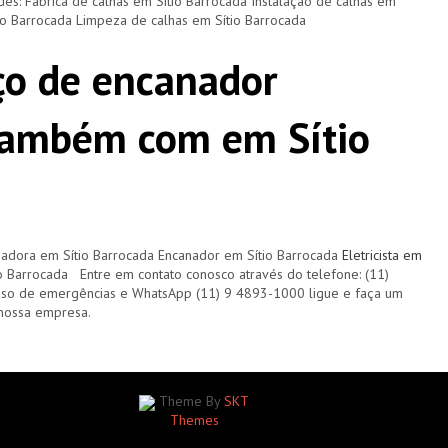
ades: Fábrica de calhas em Sítio Barrocada Instalação de calhas em
tio Barrocada Limpeza de calhas em Sítio Barrocada
ço de encanador
também com em Sítio
zadora em Sítio Barrocada Encanador em Sítio Barrocada
Eletricista em
o Barrocada Entre em contato conosco através do telefone: (11)
 de emergências e WhatsApp (11) 9 4893-1000 ligue e faça um
nossa empresa.
Theme By
SKT
Themes