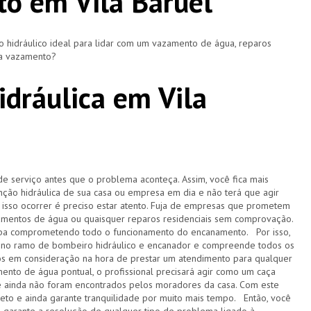
o em Vila Baruel
hidráulico ideal para lidar com um vazamento de água, reparos
ça vazamento?
dráulica em Vila
de serviço antes que o problema aconteça. Assim, você fica mais
ção hidráulica de sua casa ou empresa em dia e não terá que agir
sso ocorrer é preciso estar atento. Fuja de empresas que prometem
amentos de água ou quaisquer reparos residenciais sem comprovação.
acaba comprometendo todo o funcionamento do encanamento. Por isso,
 no ramo de bombeiro hidráulico e encanador e compreende todos os
s em consideração na hora de prestar um atendimento para qualquer
ento de água pontual, o profissional precisará agir como um caça
e ainda não foram encontrados pelos moradores da casa. Com este
pleto e ainda garante tranquilidade por muito mais tempo. Então, você