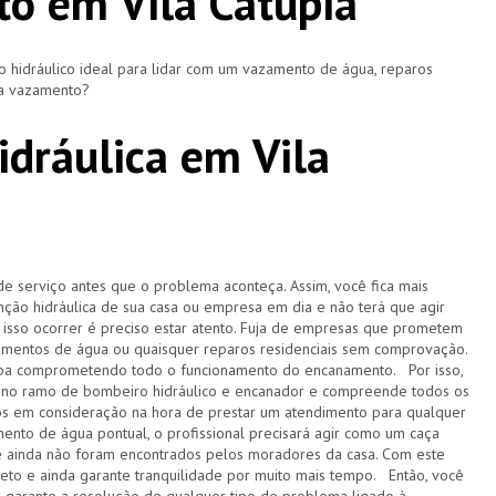
o em Vila Catupia
hidráulico ideal para lidar com um vazamento de água, reparos
ça vazamento?
dráulica em Vila
de serviço antes que o problema aconteça. Assim, você fica mais
ção hidráulica de sua casa ou empresa em dia e não terá que agir
sso ocorrer é preciso estar atento. Fuja de empresas que prometem
amentos de água ou quaisquer reparos residenciais sem comprovação.
acaba comprometendo todo o funcionamento do encanamento. Por isso,
 no ramo de bombeiro hidráulico e encanador e compreende todos os
s em consideração na hora de prestar um atendimento para qualquer
ento de água pontual, o profissional precisará agir como um caça
e ainda não foram encontrados pelos moradores da casa. Com este
pleto e ainda garante tranquilidade por muito mais tempo. Então, você