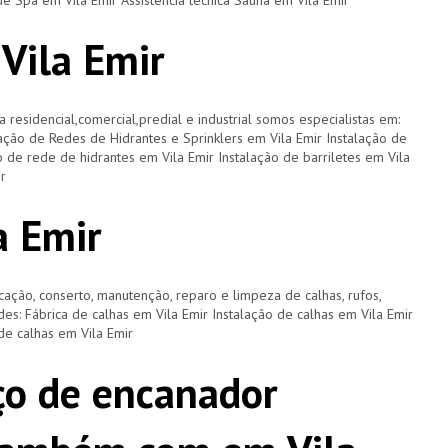
de Spa em Vila Emir Assistência técnica Sauna em Vila Emir
 Vila Emir
a residencial,comercial,predial e industrial somos especialistas em:
lação de Redes de Hidrantes e Sprinklers em Vila Emir Instalação de
o de rede de hidrantes em Vila Emir Instalação de barriletes em Vila
r
a Emir
cação, conserto, manutenção, reparo e limpeza de calhas, rufos,
ades: Fábrica de calhas em Vila Emir Instalação de calhas em Vila Emir
de calhas em Vila Emir
ço de encanador