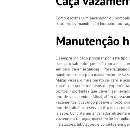
Caça vazament
Como escolher um encanador ou bombeiro 
residenciais, manutenção hidráulica ou ca
Manutenção hi
É sempre indicado procurar por este tipo 
tranquilo sabendo que está com a manuten
em caso de emergências. Porém, quando i
baixíssimo custo para manutenção de vaz
Muitas vezes, o mais barato sai caro e 
conte com quem tem anos de experiência
pontos importantes que devem ser levado
tipo de vazamento. Afinal, além do vazam
vazamentos, buscando possíveis focos qu
tipo de trabalho, o serviço fica mais com
já sabe. Contrate um encanador eficiente 
vazamento de água, manutenção hidráulica
instalações, tubulações e condutos em ge