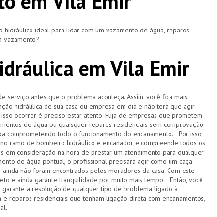
o em Vila Emir
hidráulico ideal para lidar com um vazamento de água, reparos
ça vazamento?
dráulica em Vila Emir
de serviço antes que o problema aconteça. Assim, você fica mais
ção hidráulica de sua casa ou empresa em dia e não terá que agir
sso ocorrer é preciso estar atento. Fuja de empresas que prometem
amentos de água ou quaisquer reparos residenciais sem comprovação.
acaba comprometendo todo o funcionamento do encanamento. Por isso,
 no ramo de bombeiro hidráulico e encanador e compreende todos os
s em consideração na hora de prestar um atendimento para qualquer
ento de água pontual, o profissional precisará agir como um caça
e ainda não foram encontrados pelos moradores da casa. Com este
pleto e ainda garante tranquilidade por muito mais tempo. Então, você
e garante a resolução de qualquer tipo de problema ligado à
 e reparos residenciais que tenham ligação direta com encanamentos,
ral.