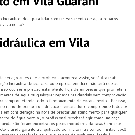
o em Vila Guarani
hidráulico ideal para lidar com um vazamento de água, reparos
ça vazamento?
dráulica em Vila
de serviço antes que o problema aconteça. Assim, você fica mais
ção hidráulica de sua casa ou empresa em dia e não terá que agir
sso ocorrer é preciso estar atento. Fuja de empresas que prometem
amentos de água ou quaisquer reparos residenciais sem comprovação.
acaba comprometendo todo o funcionamento do encanamento. Por isso,
 no ramo de bombeiro hidráulico e encanador e compreende todos os
s em consideração na hora de prestar um atendimento para qualquer
ento de água pontual, o profissional precisará agir como um caça
e ainda não foram encontrados pelos moradores da casa. Com este
pleto e ainda garante tranquilidade por muito mais tempo. Então, você