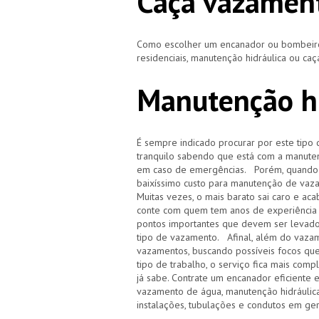
Caça vazament
Como escolher um encanador ou bombeiro 
residenciais, manutenção hidráulica ou ca
Manutenção hi
É sempre indicado procurar por este tipo 
tranquilo sabendo que está com a manuten
em caso de emergências. Porém, quando i
baixíssimo custo para manutenção de vaz
Muitas vezes, o mais barato sai caro e 
conte com quem tem anos de experiência
pontos importantes que devem ser levado
tipo de vazamento. Afinal, além do vazam
vazamentos, buscando possíveis focos qu
tipo de trabalho, o serviço fica mais com
já sabe. Contrate um encanador eficiente 
vazamento de água, manutenção hidráulica
instalações, tubulações e condutos em ge