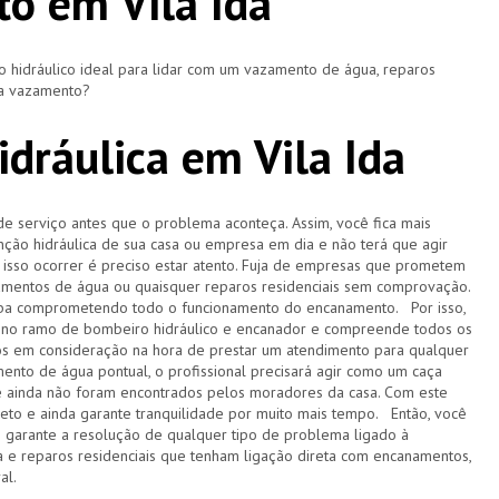
o em Vila Ida
hidráulico ideal para lidar com um vazamento de água, reparos
ça vazamento?
dráulica em Vila Ida
de serviço antes que o problema aconteça. Assim, você fica mais
ção hidráulica de sua casa ou empresa em dia e não terá que agir
sso ocorrer é preciso estar atento. Fuja de empresas que prometem
amentos de água ou quaisquer reparos residenciais sem comprovação.
acaba comprometendo todo o funcionamento do encanamento. Por isso,
 no ramo de bombeiro hidráulico e encanador e compreende todos os
s em consideração na hora de prestar um atendimento para qualquer
ento de água pontual, o profissional precisará agir como um caça
e ainda não foram encontrados pelos moradores da casa. Com este
pleto e ainda garante tranquilidade por muito mais tempo. Então, você
e garante a resolução de qualquer tipo de problema ligado à
 e reparos residenciais que tenham ligação direta com encanamentos,
ral.