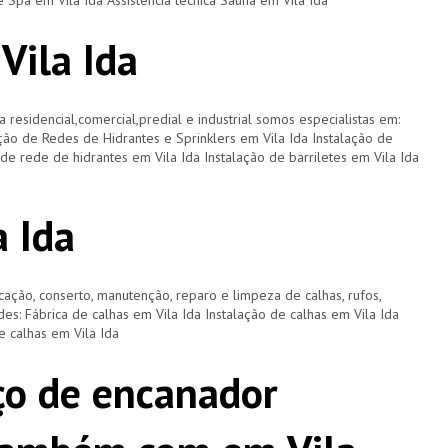
e Spa em Vila Ida Assistência técnica Sauna em Vila Ida
Vila Ida
a residencial,comercial,predial e industrial somos especialistas em:
ação de Redes de Hidrantes e Sprinklers em Vila Ida Instalação de
de rede de hidrantes em Vila Ida Instalação de barriletes em Vila Ida
a Ida
cação, conserto, manutenção, reparo e limpeza de calhas, rufos,
ades: Fábrica de calhas em Vila Ida Instalação de calhas em Vila Ida
e calhas em Vila Ida
ço de encanador