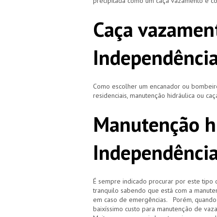
precipitada como um caça vazamento e cor
Caça vazamen
Independênci
Como escolher um encanador ou bombeiro 
residenciais, manutenção hidráulica ou ca
Manutenção hi
Independênci
É sempre indicado procurar por este tipo 
tranquilo sabendo que está com a manuten
em caso de emergências. Porém, quando i
baixíssimo custo para manutenção de vaz