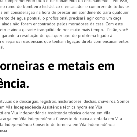
acaba comprometendo todo o funcionamento do encanamento. Por isso,
 no ramo de bombeiro hidráulico e encanador e compreende todos os
s em consideração na hora de prestar um atendimento para qualquer
ento de água pontual, o profissional precisará agir como um caça
e ainda não foram encontrados pelos moradores da casa. Com este
pleto e ainda garante tranquilidade por muito mais tempo. Então, você
e garante a resolução de qualquer tipo de problema ligado à
 e reparos residenciais que tenham ligação direta com encanamentos,
ral.
torneiras e metais em
ência.
lvulas de descargas, registros, misturadores, duchas, chuveiros. Somos
 em Vila Independência Assistência técnica hydra em Vila
ti em Vila Independência Assistência técnica oriente em Vila
scarga em Vila Independência Conserto de caixa acoplada em Vila
la Independência Conserto de torneira em Vila Independência
ncia