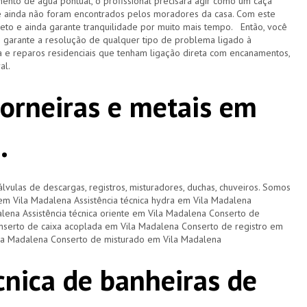
ento de água pontual, o profissional precisará agir como um caça
e ainda não foram encontrados pelos moradores da casa. Com este
pleto e ainda garante tranquilidade por muito mais tempo. Então, você
e garante a resolução de qualquer tipo de problema ligado à
 e reparos residenciais que tenham ligação direta com encanamentos,
ral.
torneiras e metais em
.
lvulas de descargas, registros, misturadores, duchas, chuveiros. Somos
a em Vila Madalena Assistência técnica hydra em Vila Madalena
dalena Assistência técnica oriente em Vila Madalena Conserto de
nserto de caixa acoplada em Vila Madalena Conserto de registro em
ila Madalena Conserto de misturado em Vila Madalena
cnica de banheiras de