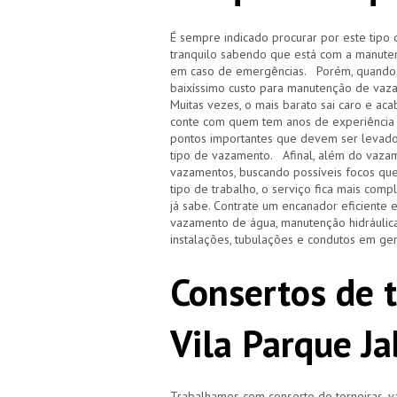
É sempre indicado procurar por este tipo 
tranquilo sabendo que está com a manuten
em caso de emergências. Porém, quando i
baixíssimo custo para manutenção de vaz
Muitas vezes, o mais barato sai caro e 
conte com quem tem anos de experiência
pontos importantes que devem ser levado
tipo de vazamento. Afinal, além do vazam
vazamentos, buscando possíveis focos qu
tipo de trabalho, o serviço fica mais com
já sabe. Contrate um encanador eficiente 
vazamento de água, manutenção hidráulica
instalações, tubulações e condutos em ge
Consertos de 
Vila Parque J
Trabalhamos com conserto de torneiras, vá