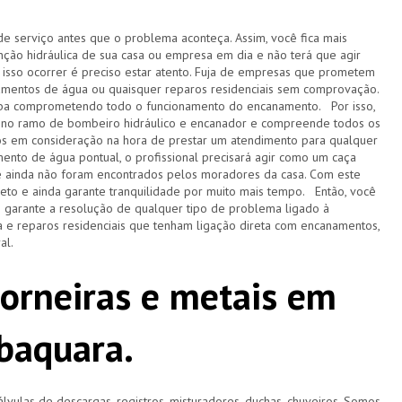
de serviço antes que o problema aconteça. Assim, você fica mais
ção hidráulica de sua casa ou empresa em dia e não terá que agir
sso ocorrer é preciso estar atento. Fuja de empresas que prometem
amentos de água ou quaisquer reparos residenciais sem comprovação.
acaba comprometendo todo o funcionamento do encanamento. Por isso,
 no ramo de bombeiro hidráulico e encanador e compreende todos os
s em consideração na hora de prestar um atendimento para qualquer
ento de água pontual, o profissional precisará agir como um caça
e ainda não foram encontrados pelos moradores da casa. Com este
pleto e ainda garante tranquilidade por muito mais tempo. Então, você
e garante a resolução de qualquer tipo de problema ligado à
 e reparos residenciais que tenham ligação direta com encanamentos,
ral.
torneiras e metais em
abaquara.
lvulas de descargas, registros, misturadores, duchas, chuveiros. Somos