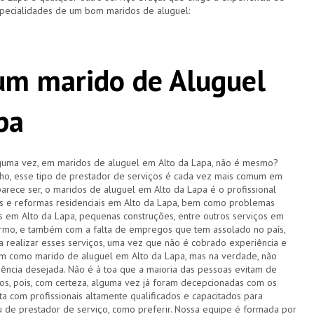
specialidades de um bom maridos de aluguel:
 um marido de Aluguel
pa
lguma vez, em maridos de aluguel em Alto da Lapa, não é mesmo?
o, esse tipo de prestador de serviços é cada vez mais comum em
arece ser, o maridos de aluguel em Alto da Lapa é o profissional
os e reformas residenciais em Alto da Lapa, bem como problemas
cas em Alto da Lapa, pequenas construções, entre outros serviços em
rmo, e também com a falta de empregos que tem assolado no país,
 realizar esses serviços, uma vez que não é cobrado experiência e
am como marido de aluguel em Alto da Lapa, mas na verdade, não
iência desejada. Não é à toa que a maioria das pessoas evitam de
ços, pois, com certeza, alguma vez já foram decepcionadas com os
a com profissionais altamente qualificados e capacitados para
u de prestador de serviço, como preferir. Nossa equipe é formada por