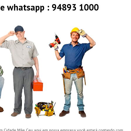
 e whatsapp : 94893 1000
Cidade Mãe Ceu aqui em nossa empresa você estará contando com