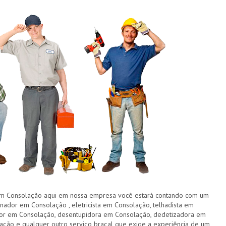
Consolação aqui em nossa empresa você estará contando com um
nador em Consolação , eletricista em Consolação, telhadista em
tor em Consolação, desentupidora em Consolação, dedetizadora em
ção e qualquer outro serviço braçal que exige a experiência de um