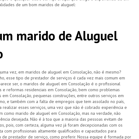
alidades de um bom maridos de aluguel:
 um marido de Aluguel
o
lguma vez, em maridos de aluguel em Consolação, não é mesmo?
o, esse tipo de prestador de serviços é cada vez mais comum em
parece ser, o maridos de aluguel em Consolação é o profissional
os e reformas residenciais em Consolação, bem como problemas
cas em Consolação, pequenas construções, entre outros serviços em
mo, e também com a falta de empregos que tem assolado no país,
 realizar esses serviços, uma vez que não é cobrado experiência e
am como marido de aluguel em Consolação, mas na verdade, não
iência desejada. Não é à toa que a maioria das pessoas evitam de
ços, pois, com certeza, alguma vez já foram decepcionadas com os
a com profissionais altamente qualificados e capacitados para
u de prestador de serviço, como preferir. Nossa equipe é formada por