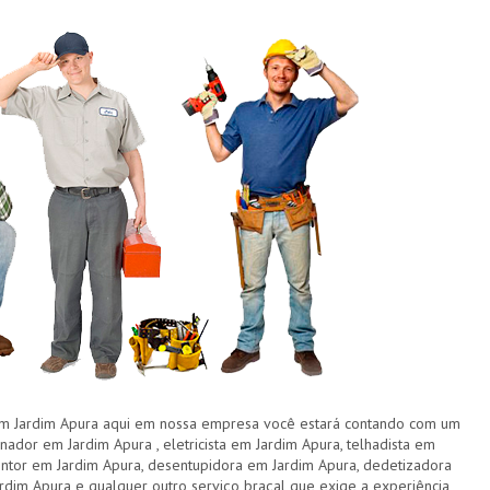
Jardim Apura aqui em nossa empresa você estará contando com um
nador em Jardim Apura , eletricista em Jardim Apura, telhadista em
pintor em Jardim Apura, desentupidora em Jardim Apura, dedetizadora
dim Apura e qualquer outro serviço braçal que exige a experiência