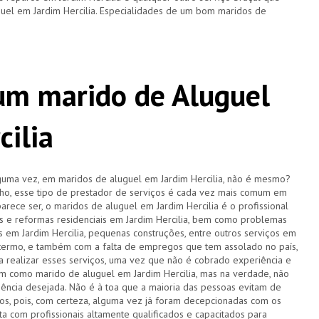
uel em Jardim Hercilia. Especialidades de um bom maridos de
 um marido de Aluguel
cilia
guma vez, em maridos de aluguel em Jardim Hercilia, não é mesmo?
o, esse tipo de prestador de serviços é cada vez mais comum em
arece ser, o maridos de aluguel em Jardim Hercilia é o profissional
s e reformas residenciais em Jardim Hercilia, bem como problemas
as em Jardim Hercilia, pequenas construções, entre outros serviços em
 termo, e também com a falta de empregos que tem assolado no país,
 realizar esses serviços, uma vez que não é cobrado experiência e
m como marido de aluguel em Jardim Hercilia, mas na verdade, não
iência desejada. Não é à toa que a maioria das pessoas evitam de
ços, pois, com certeza, alguma vez já foram decepcionadas com os
a com profissionais altamente qualificados e capacitados para